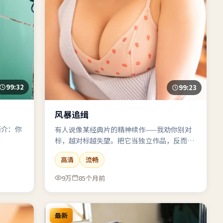
99:32
99:23
风暴追缉
简介：你
有人说像某经典片的精神续作——我劝你别对
。
标，越对标越失望。把它当独立作品，反而能
捡到惊喜。
高清
流畅
9万
85个月前
最新