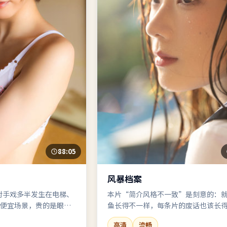
88:05
风暴档案
对手戏多半发生在电梯、
本片“简介风格不一致”是刻意的：
—便宜场景，贵的是眼
鱼长得不一样，每条片的废话也该长
样。这条轮到：风暴档案，犯罪，祝
高清
流畅