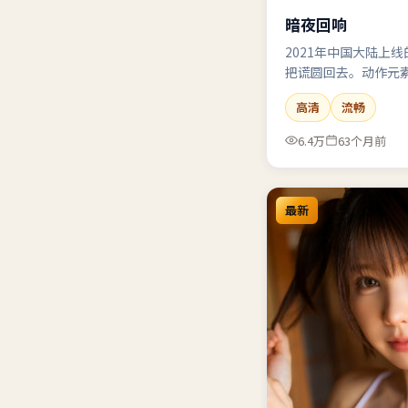
暗夜回响
2021年中国大陆上
把谎圆回去。动作元
狠。
高清
流畅
6.4万
63个月前
最新