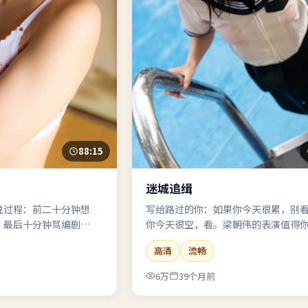
88:15
迷城追缉
说过程：前二十分钟想
写给路过的你：如果你今天很累，别
，最后十分钟骂编剧——
你今天很空，看。梁朝伟的表演值得
：动作。
“空”去换。
高清
流畅
6万
39个月前