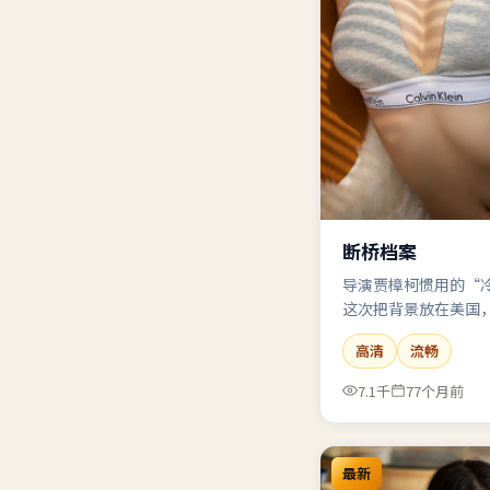
断桥档案
导演贾樟柯惯用的“
这次把背景放在美国
刺。
高清
流畅
7.1千
77个月前
最新