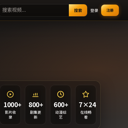
搜索
登录
注册
1000+
800+
600+
7×24
影片收
剧集更
动漫综
在线畅
录
新
艺
看