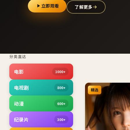
立即观看
了解更多
分类直达
电影
1000+
电视剧
800+
精选
动漫
600+
纪录片
300+