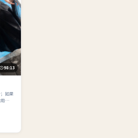
98:13
看；如果
你用