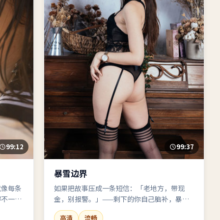
99:12
99:37
暴雪边界
就像每条
如果把故事压成一条短信：「老地方，带现
得不一
金，别报警。」——剩下的你自己脑补，暴雪
观影愉
边界负责把它拍出来。
高清
流畅