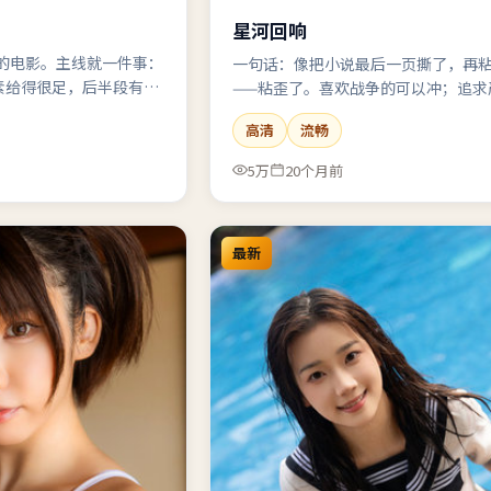
星河回响
线的电影。主线就一件事：
一句话：像把小说最后一页撕了，再
素给得很足，后半段有点
——粘歪了。喜欢战争的可以冲；追求
缝逻辑的，自备降压药。
高清
流畅
5万
20个月前
最新