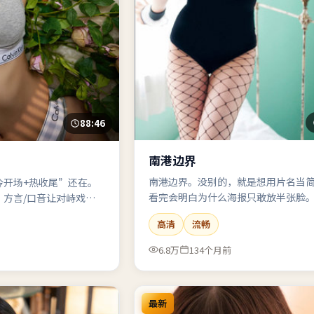
88:46
南港边界
南港边界。没别的，就是想用片名当
冷开场+热收尾”还在。
看完会明白为什么海报只敢放半张脸
，方言/口音让对峙戏更
高清
流畅
6.8万
134个月前
最新