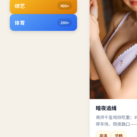
综艺
400+
体育
200+
暗夜追缉
易烊千玺戏份吃重；
停车场、雨夜路口—
神。
高清
流畅