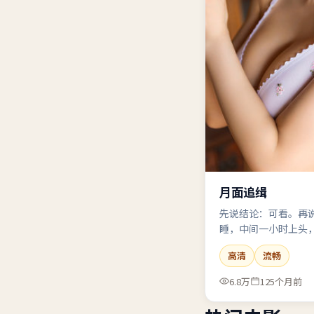
月面追缉
先说结论：可看。再
睡，中间一小时上头
然后又想二刷。类型
高清
流畅
6.8万
125个月前