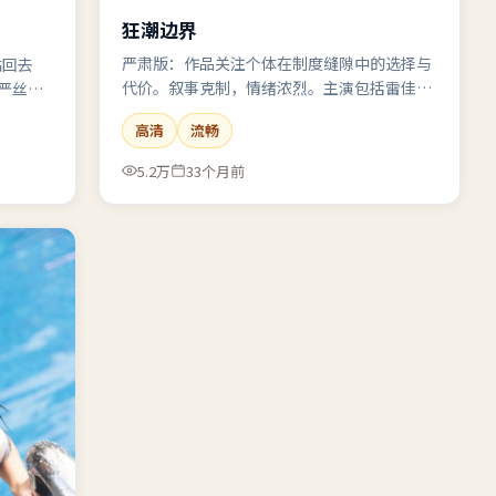
狂潮边界
严肃版：作品关注个体在制度缝隙中的选择与
粘回去
代价。叙事克制，情绪浓烈。主演包括雷佳
严丝合
音、易烊千玺、刘亦菲。
高清
流畅
5.2万
33个月前