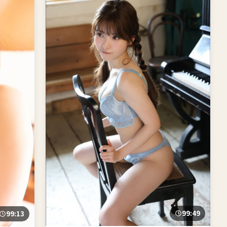
99:49
99:13