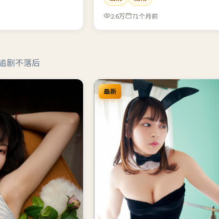
快。
2.6万
71个月前
追剧不落后
最新